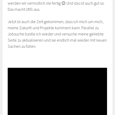
werden wir vermutlich nie fertig 😉 Und das ist auch gut so.
Das macht UNS aus.
Jetzt ist auch die Zeit gekommen, dass ich mich um mich,
meine Zukunft und Projekte kümmern kann. Parallel zu
Jobsuche bastle ich wieder und versuche meine geliebte
Seite zu aktualisieren und sie endlich mal wieder mit neuen
Sachen zu füllen.