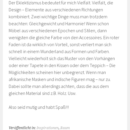
Der Eklektizismus bedeutet für mich Vielfalt. Vielfalt, die
Design – Elemente aus verschiedenen Richtungen
kombiniert. Zwei wichtige Dinge muss man trotzdem
beachten: Gleichgewicht und Harmonie! Wenn schon
Möbel aus verschiedenen Epochen und Stilen, dann
wenigsten die gleiche Farbe von den Accessoires. Ein roter
Faden ist da wirklich von Vorteil, sonst verliert man sich
schnell in einem Wunderland aus Formen und Farben.
Vielleicht wiederholt sich das Muster von den Vorhängen
oder einer Tapete in den Kissen oder dem Teppich – Die
Möglichkeiten scheinen hier unbegrenzt. Wenn man
afrikanische Masken und indische Figuren mag – nur zu.
Dabei sollte man allerdings achten, dass die aus dem
gleichen Material sind z.B. Holz. Usw.
Also seid mutig und habt Spaß!!!
Veröffentlicht in:
Inspirationen
,
Raum