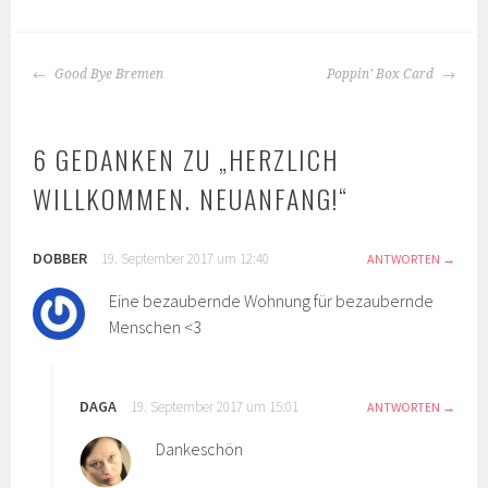
BEITRAGS-
Good Bye Bremen
Poppin’ Box Card
NAVIGATION
6 GEDANKEN ZU „
HERZLICH
WILLKOMMEN. NEUANFANG!
“
DOBBER
19. September 2017 um 12:40
ANTWORTEN
Eine bezaubernde Wohnung für bezaubernde
Menschen <3
DAGA
19. September 2017 um 15:01
ANTWORTEN
Dankeschön