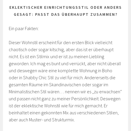
EKLEKTISCHER EINRICHTUNGSSTIL ODER ANDERS
GESAGT: PASST DAS ÜBERHAUPT ZUSAMMEN?
Ein paar Fakten:
Dieser Wohnstil erscheint für den ersten Blick vielleicht
chaotisch oder sogar kitschig, aber das ist er überhaupt
nicht. Es ist ein Stilmix und er ist zu meinen Liebling
geworden. Ich mag es bunt und verrückt, aber nicht überall
und deswegen wäre eine komplette Wohnung in Boho
oder in Shabby Chic Stil zu viel für mich. Andererseits die
gesamten Räume im Skandinavischen oder sogar im
Minimalistischen Stil wären… nennen wir es „zu erwachsen“
und passen nicht ganz zu meiner Persönlichkeit. Deswegen
ist der eklektische Wohnstil wie für mich gemacht. Er
beinhaltet einen gekonnten Mix aus verschiedenen Stilen,
aber auch Muster- und Strukturmix.