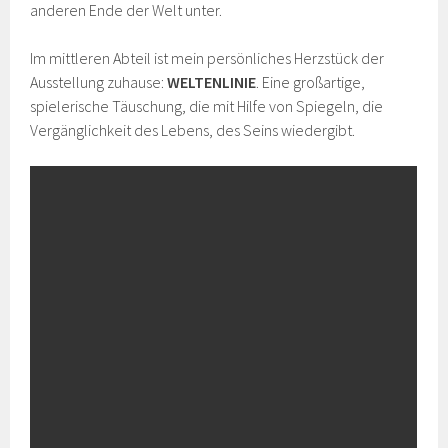
anderen Ende der Welt unter.
Im mittleren Abteil ist mein persönliches Herzstück der
Ausstellung zuhause:
WELTENLINIE
. Eine großartige,
spielerische Täuschung, die mit Hilfe von Spiegeln, die
Vergänglichkeit des Lebens, des Seins wiedergibt.