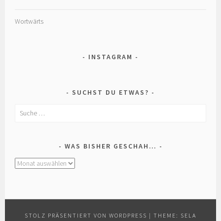
Wortwärts
INSTAGRAM
SUCHST DU ETWAS?
Suche
nach:
WAS BISHER GESCHAH…
was
bisher
geschah…
STOLZ PRÄSENTIERT VON WORDPRESS
|
THEME: SELA