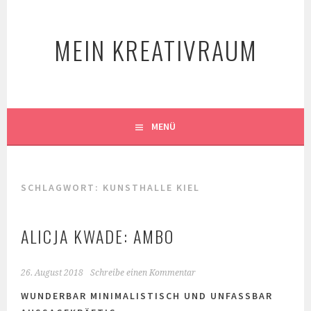
Springe
zum
MEIN KREATIVRAUM
Inhalt
MENÜ
SCHLAGWORT:
KUNSTHALLE KIEL
ALICJA KWADE: AMBO
26. August 2018
Schreibe einen Kommentar
WUNDERBAR MINIMALISTISCH UND UNFASSBAR